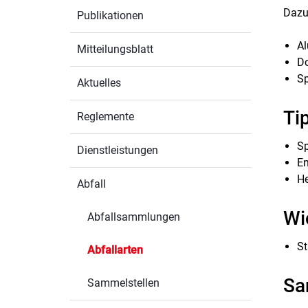
Dazu 
Publikationen
Al
Mitteilungsblatt
Do
S
Aktuelles
Ti
Reglemente
Sp
Dienstleistungen
En
He
Abfall
Wi
Abfallsammlungen
St
Abfallarten
(ausgewählt)
Sa
Sammelstellen