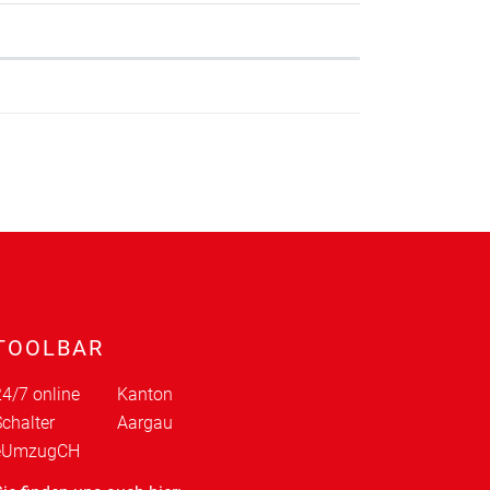
TOOLBAR
4/7 online
Kanton
chalter
Aargau
eUmzugCH