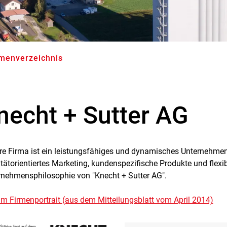
rmenverzeichnis
(ausgewählt)
necht + Sutter AG
re Firma ist ein leistungsfähiges und dynamisches Unternehmen 
tätorientiertes Marketing, kundenspezifische Produkte und flexi
rnehmensphilosophie von "Knecht + Sutter AG".
m Firmenportrait (aus dem Mitteilungsblatt vom April 2014)