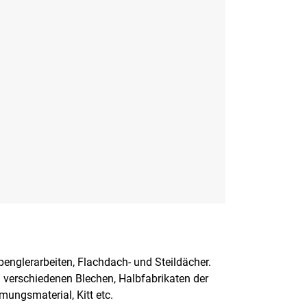
 in einem neuen Fenster geöffnet.
penglerarbeiten, Flachdach- und Steildächer.
n verschiedenen Blechen, Halbfabrikaten der
mungsmaterial, Kitt etc.