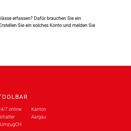
nlässe erfassen? Dafür brauchen Sie ein
Erstellen Sie ein solches Konto und melden Sie
TOOLBAR
4/7 online
Kanton
chalter
Aargau
eUmzugCH