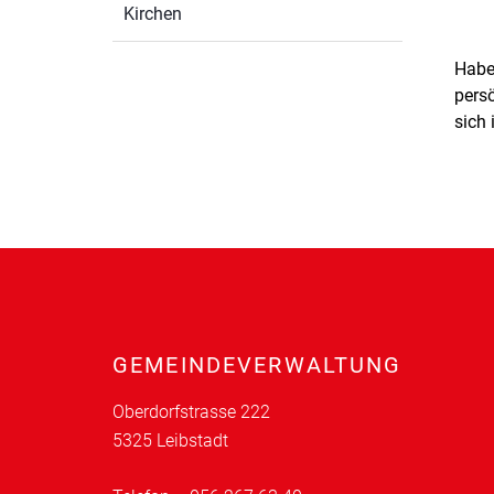
Kirchen
Haben
persö
sich 
Fusszeile
GEMEINDEVERWALTUNG
Oberdorfstrasse 222
5325 Leibstadt