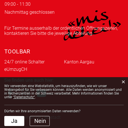
09:00 - 11:30
Nachmittag geschlossen
Für Termine ausserhalb der ordentlichen Öffnungszeiten,
kontaktieren Sie bitte die jeweilige Abteilung.
TOOLBAR
24/7 online Schalter
Kanton Aargau
eUmzugCH
Sie finden uns auch hier:
×
Webstatistik
Wir verwenden eine Webstatistik, um herauszufinden, wie wir unser
Webangebot für Sie verbessern können. Alle Daten werden anonymisiert und
in Rechenzentren in der Schweiz verarbeitet. Mehr Informationen finden Sie
unter
“Datenschutz“
.
Dürfen wir Ihre anonymisierten Daten verwenden?
© 2026 Gemeinde Leibstadt
Ja
Nein