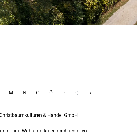
M
N
O
Ö
P
Q
R
s Christbaumkulturen & Handel GmbH
Stimm- und Wahlunterlagen nachbestellen