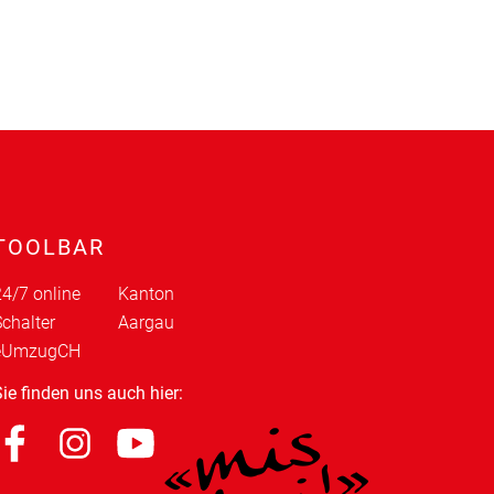
TOOLBAR
4/7 online
Kanton
chalter
Aargau
eUmzugCH
ie finden uns auch hier: