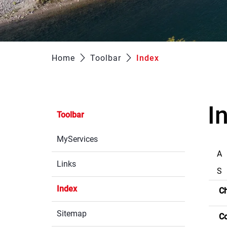
Home
Toolbar
Index
(ausgewählt)
I
Toolbar
MyServices
A
Links
S
Index
(ausgewählt)
C
Sitemap
Co