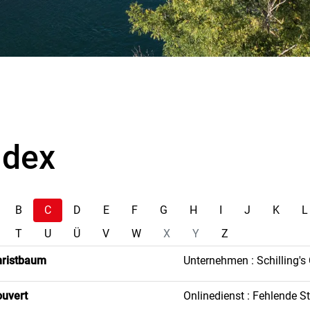
ndex
B
C
D
E
F
G
H
I
J
K
L
T
U
Ü
V
W
X
Y
Z
hristbaum
Unternehmen : Schilling'
uvert
Onlinedienst : Fehlende 