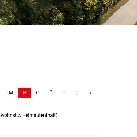
M
N
O
Ö
P
Q
R
nwohnsitz, Heimautenthalt)