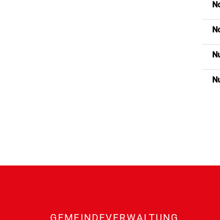
No
No
N
N
Fusszeile
GEMEINDEVERWALTUNG