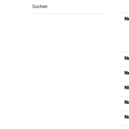
Suchen
N
Ne
N
Ni
No
No