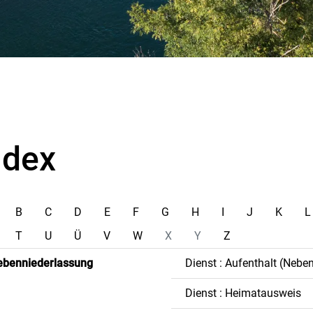
ndex
B
C
D
E
F
G
H
I
J
K
L
T
U
Ü
V
W
X
Y
Z
ebenniederlassung
Dienst : Aufenthalt (Nebe
Dienst : Heimatausweis