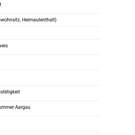
t
nwohnsitz, Heimautenthalt)
weis
stätigkeit
lnummer Aargau